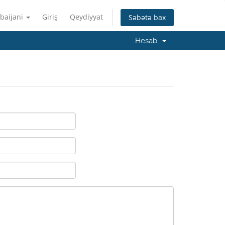
baijani
Giriş
Qeydiyyat
Səbətə bax
Hesab