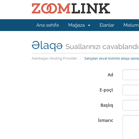
Ana səhifə
Mağaza
Elanlar
Məluma
Əlaqə
Suallarınızı cavabland
Azerbaijan Hosting Provider
Satışdan əvvəl bizimlə əlaqə saxla
Ad
E-poçt
Başlıq
İsmarıc