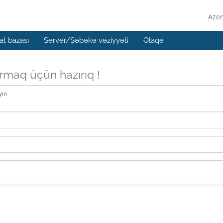
Azer
t bazası
Server/Şəbəkə vəziyyəti
Əlaqə
ırmaq üçün hazırıq !
yın