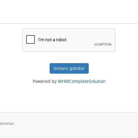
İsmarıc göndər
Powered by
WHMCompleteSolution
qorunur.