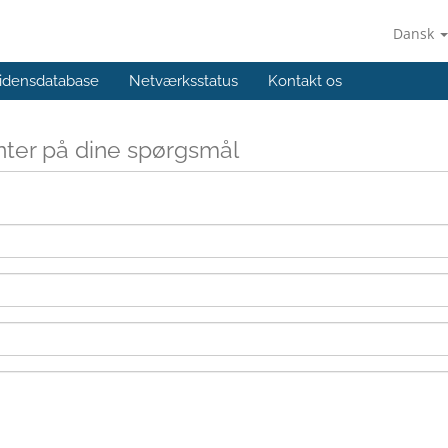
Dansk
idensdatabase
Netværksstatus
Kontakt os
enter på dine spørgsmål