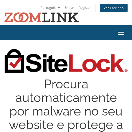
Português
Entrar
Registar
Ver Carrinho
Alter
nave
Procura
automaticamente
por malware no seu
website e protege a