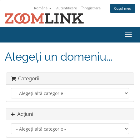
Română
Autentificare
Înregistrare
Coșul meu
Navi
Toggl
Alegeți un domeniu...
Categorii
Acțiuni