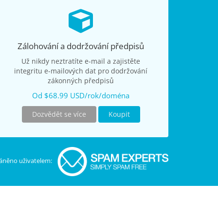
Zálohování a dodržování předpisů
Už nikdy neztratíte e-mail a zajistěte
integritu e-mailových dat pro dodržování
zákonných předpisů
Od $68.99 USD/rok/doména
Dozvědět se více
Koupit
áněno uživatelem: