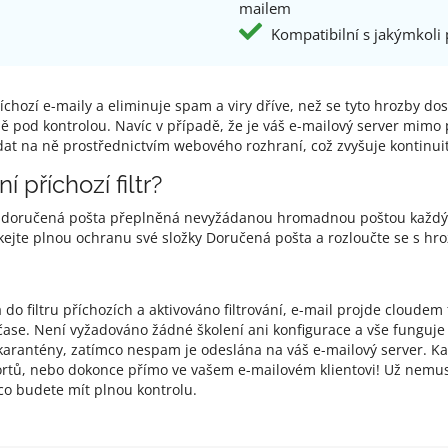
mailem
Kompatibilní s jakýmkoli
příchozí e-maily a eliminuje spam a viry dříve, než se tyto hrozby d
 pod kontrolou. Navíc v případě, že je váš e-mailový server mimo p
ídat na ně prostřednictvím webového rozhraní, což zvyšuje kontinui
 příchozí filtr?
aše doručená pošta přeplněná nevyžádanou hromadnou poštou každý 
Získejte plnou ochranu své složky Doručená pošta a rozloučte se s 
o filtru příchozích a aktivováno filtrování, e-mail projde cloudem 
se. Není vyžadováno žádné školení ani konfigurace a vše funguje i
arantény, zatímco nespam je odeslána na váš e-mailový server. Kar
rtů, nebo dokonce přímo ve vašem e-mailovém klientovi! Už nemusí
co budete mít plnou kontrolu.