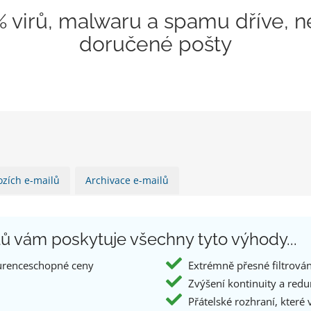
 virů, malwaru a spamu dříve, n
doručené pošty
ozích e-mailů
Archivace e-mailů
ilů vám poskytuje všechny tyto výhody...
urenceschopné ceny
Extrémně přesné filtrován
Zvýšení kontinuity a redu
Přátelské rozhraní, které