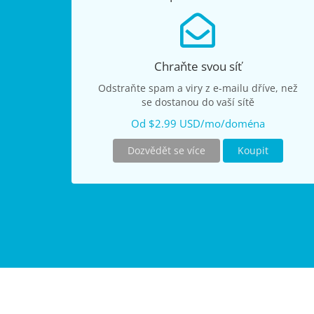
Chraňte svou síť
Odstraňte spam a viry z e-mailu dříve, než
se dostanou do vaší sítě
Od $2.99 USD/mo/doména
Dozvědět se více
Koupit