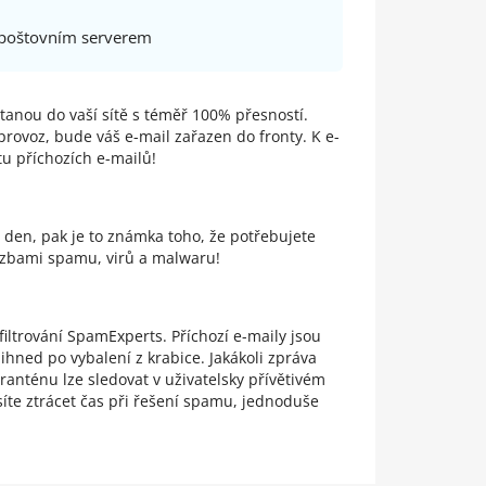
 poštovním serverem
ostanou do vaší sítě s téměř 100% přesností.
rovoz, bude váš e-mail zařazen do fronty. K e-
tu příchozích e-mailů!
den, pak je to známka toho, že potřebujete
hrozbami spamu, virů a malwaru!
filtrování SpamExperts. Příchozí e-maily jsou
hned po vybalení z krabice. Jakákoli zpráva
anténu lze sledovat v uživatelsky přívětivém
te ztrácet čas při řešení spamu, jednoduše