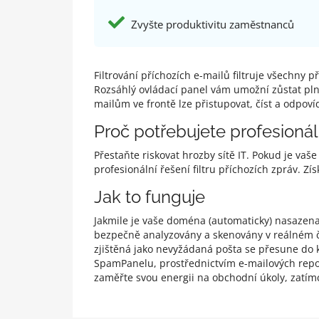
Zvyšte produktivitu zaměstnanců
Filtrování příchozích e-mailů filtruje všechny 
Rozsáhlý ovládací panel vám umožní zůstat plně
mailům ve frontě lze přistupovat, číst a odpov
Proč potřebujete profesionální
Přestaňte riskovat hrozby sítě IT. Pokud je v
profesionální řešení filtru příchozích zpráv. 
Jak to funguje
Jakmile je vaše doména (automaticky) nasazena d
bezpečně analyzovány a skenovány v reálném ča
zjištěná jako nevyžádaná pošta se přesune do k
SpamPanelu, prostřednictvím e-mailových repo
zaměřte svou energii na obchodní úkoly, zatím