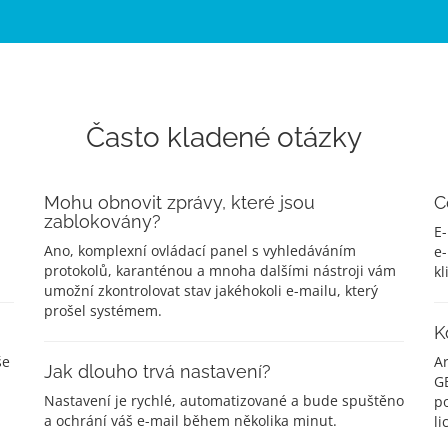
Často kladené otázky
Mohu obnovit zprávy, které jsou
C
zablokovány?
E-
Ano, komplexní ovládací panel s vyhledáváním
e-
protokolů, karanténou a mnoha dalšími nástroji vám
kl
umožní zkontrolovat stav jakéhokoli e-mailu, který
prošel systémem.
K
še
A
Jak dlouho trvá nastavení?
G
Nastavení je rychlé, automatizované a bude spuštěno
po
a ochrání váš e-mail během několika minut.
li