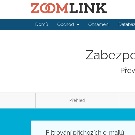
Domů
Obchod
Oznámení
Databáz
Zabezpeč
Přev
Přehled
Filtrování příchozích e-mailů