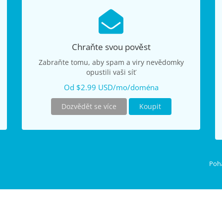
Chraňte svou pověst
Zabraňte tomu, aby spam a viry nevědomky
opustili vaši síť
Od $2.99 USD/mo/doména
Dozvědět se více
Koupit
Poh