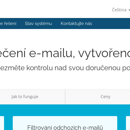
Čeština
e řešení
Stav systému
Kontaktujte nás
ení e-mailu, vytvořen
ezměte kontrolu nad svou doručenou p
Jak to funguje
Ceny
Filtrování odchozích e-mailů