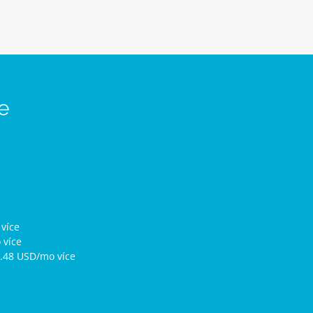
te
více
 více
7.48 USD/mo více