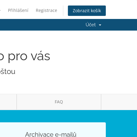
Přihlášení
Registrace
Zobrazit košík
Účet
o pro vás
oštou
FAQ
Archivace e-mailů