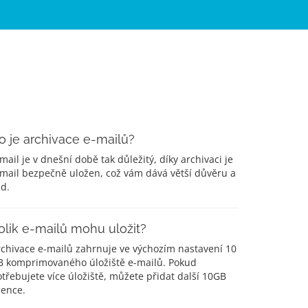
o je archivace e-mailů?
mail je v dnešní době tak důležitý, díky archivaci je
mail bezpečně uložen, což vám dává větší důvěru a
id.
olik e-mailů mohu uložit?
rchivace e-mailů zahrnuje ve výchozím nastavení 10
B komprimovaného úložiště e-mailů. Pokud
třebujete více úložiště, můžete přidat další 10GB
cence.