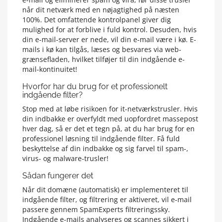
når dit netværk med en nøjagtighed på næsten
100%. Det omfattende kontrolpanel giver dig
mulighed for at forblive i fuld kontrol. Desuden, hvis
din e-mail-server er nede, vil din e-mail være i kø. E-
mails i kø kan tilgås, læses og besvares via web-
grænsefladen, hvilket tilføjer til din indgående e-
mail-kontinuitet!
Hvorfor har du brug for et professionelt
indgående filter?
Stop med at løbe risikoen for it-netværkstrusler. Hvis
din indbakke er overfyldt med uopfordret massepost
hver dag, så er det et tegn på, at du har brug for en
professionel løsning til indgående filter. Få fuld
beskyttelse af din indbakke og sig farvel til spam-,
virus- og malware-trusler!
Sådan fungerer det
Når dit domæne (automatisk) er implementeret til
indgående filter, og filtrering er aktiveret, vil e-mail
passere gennem SpamExperts filtreringssky.
Indgående e-mails analyseres og scannes sikkert i