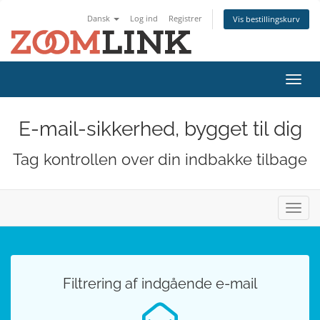
Dansk
Log ind
Registrer
Vis bestillingskurv
Skift
navig
E-mail-sikkerhed, bygget til dig
Tag kontrollen over din indbakke tilbage
Skift
navig
Filtrering af indgående e-mail