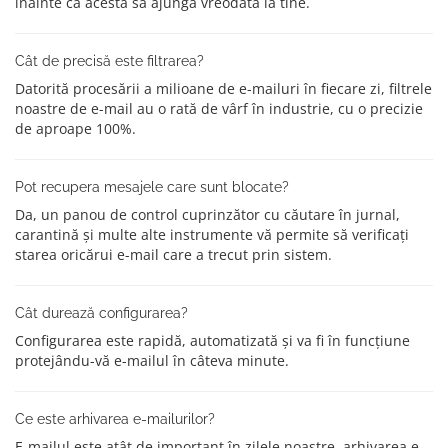
înainte ca acesta să ajungă vreodată la tine.
Cât de precisă este filtrarea?
Datorită procesării a milioane de e-mailuri în fiecare zi, filtrele
noastre de e-mail au o rată de vârf în industrie, cu o precizie
de aproape 100%.
Pot recupera mesajele care sunt blocate?
Da, un panou de control cuprinzător cu căutare în jurnal,
carantină și multe alte instrumente vă permite să verificați
starea oricărui e-mail care a trecut prin sistem.
Cât durează configurarea?
Configurarea este rapidă, automatizată și va fi în funcțiune
protejându-vă e-mailul în câteva minute.
Ce este arhivarea e-mailurilor?
E-mailul este atât de important în zilele noastre, arhivarea e-