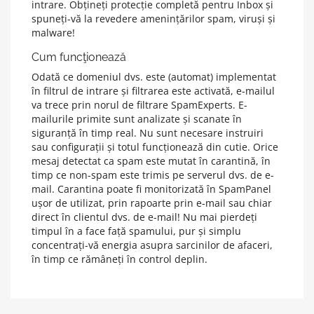
intrare. Obțineți protecție completă pentru Inbox și
spuneți-vă la revedere amenințărilor spam, viruși și
malware!
Cum funcţionează
Odată ce domeniul dvs. este (automat) implementat
în filtrul de intrare și filtrarea este activată, e-mailul
va trece prin norul de filtrare SpamExperts. E-
mailurile primite sunt analizate și scanate în
siguranță în timp real. Nu sunt necesare instruiri
sau configurații și totul funcționează din cutie. Orice
mesaj detectat ca spam este mutat în carantină, în
timp ce non-spam este trimis pe serverul dvs. de e-
mail. Carantina poate fi monitorizată în SpamPanel
ușor de utilizat, prin rapoarte prin e-mail sau chiar
direct în clientul dvs. de e-mail! Nu mai pierdeți
timpul în a face față spamului, pur și simplu
concentrați-vă energia asupra sarcinilor de afaceri,
în timp ce rămâneți în control deplin.