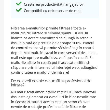
Creșterea productivității angajaților
Compatibil cu orice server de mail
Filtrarea e-mailurilor primite filtrează toate e-
mailurile de intrare și elimină spamul și virușii
înainte ca aceste amenințări să ajungă la rețeaua
dvs. la o rată de precizie de aproape 100%. Panoul
de control extins vă permite să rămâneți în control
deplin. Mai mult, în cazul în care serverul dvs. de e-
mail este oprit, e-mailul dvs. va fi pus în coadă. E-
mailurile aflate în coadă pot fi accesate, citite și
răspunse prin intermediul interfeței web, adăugând
continuitatea e-mailului de intrare!
De ce aveți nevoie de un filtru profesional de
intrare?
Nu mai riscați amenințările rețelei IT. Dacă Inbox-ul
dvs. este aglomerat cu e-mailuri în bloc nesolicitate
în fiecare zi, atunci acesta este un semn că aveți
nevoie de o soluție profesională de filtrare de