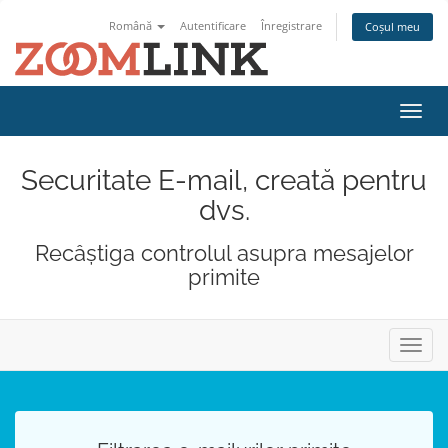
Română
Autentificare
Înregistrare
Coșul meu
Navi
Toggl
Securitate E-mail, creată pentru
dvs.
Recâștiga controlul asupra mesajelor
primite
Navig
Toggl