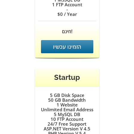
1
FTP Account
-
$0
/ Year
חינם!
הזמינו עכשיו
Startup
5 GB
Disk Space
50 GB
Bandwidth
1
Website
Unlimited
Email Address
5
MySQL DB
10
FTP Account
24/7
Free Support
ASP.NET Version V 4.5
PHP Version V 5.4