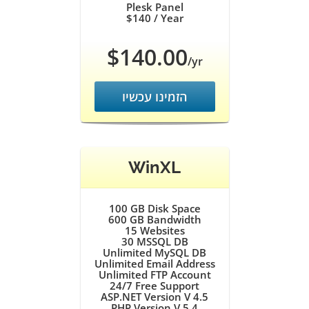
Plesk Panel
$140
/ Year
$140.00
/yr
הזמינו עכשיו
WinXL
100 GB
Disk Space
600 GB
Bandwidth
15
Websites
30
MSSQL DB
Unlimited
MySQL DB
Unlimited
Email Address
Unlimited
FTP Account
24/7
Free Support
ASP.NET Version V 4.5
PHP Version V 5.4