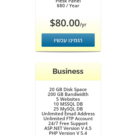
Plesk Panel
$80
/ Year
$80.00
/yr
הזמינו עכשיו
Business
20 GB
Disk Space
200 GB
Bandwidth
5
Websites
10
MSSQL DB
25
MySQL DB
Unlimited
Email Address
Unlimited
FTP Account
24/7
Free Support
ASP.NET Version V 4.5
PHP Version V 5.4